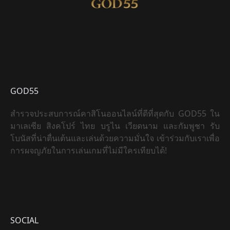
GOD55
สำรวจประสบการณ์คาสิโนออนไลน์ที่ดีที่สุดกับ GOD55 ใน
มาเลเซีย สิงคโปร์ ไทย บรูไน เวียดนาม และกัมพูชา รับ
โบนัสที่น่าตื่นเต้นและเล่นด้วยความมั่นใจ เข้าร่วมกับเราเพื่อ
การผจญภัยในการเล่นเกมที่ไม่มีใครเทียบได้!
SOCIAL