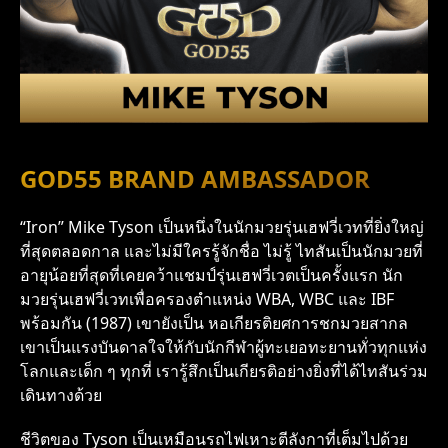
GOD55 BRAND AMBASSADOR
“Iron” Mike Tyson เป็นหนึ่งในนักมวยรุ่นเฮฟวี่เวทที่ยิ่งใหญ่
ที่สุดตลอดกาล และไม่มีใครรู้จักชื่อ ไม่รู้ ไทสันเป็นนักมวยที่
อายุน้อยที่สุดที่เคยคว้าแชมป์รุ่นเฮฟวี่เวตเป็นครั้งแรก นัก
มวยรุ่นเฮฟวี่เวทเพื่อครองตำแหน่ง WBA, WBC และ IBF
พร้อมกัน (1987) เขายังเป็น หอเกียรติยศการชกมวยสากล
เขาเป็นแรงบันดาลใจให้กับนักกีฬาผู้ทะเยอทะยานทั่วทุกแห่ง
โลกและเด็ก ๆ ทุกที่ เรารู้สึกเป็นเกียรติอย่างยิ่งที่ได้ไทสันร่วม
เดินทางด้วย
ชีวิตของ Tyson เป็นเหมือนรถไฟเหาะตีลังกาที่เต็มไปด้วย